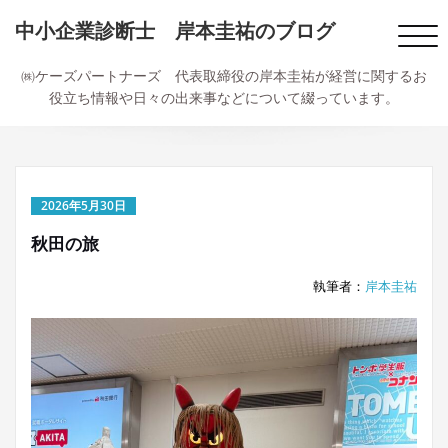
内
中小企業診断士 岸本圭祐のブログ
容
ナ
を
ビ
ス
㈱ケーズパートナーズ 代表取締役の岸本圭祐が経営に関するお
ゲ
キ
役立ち情報や日々の出来事などについて綴っています。
ー
ッ
シ
プ
ョ
ン
切
2026年5月30日
り
替
秋田の旅
え
執筆者：
岸本圭祐