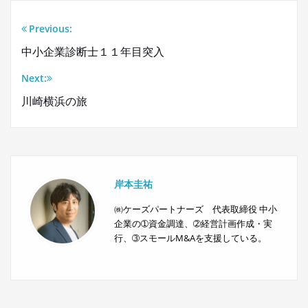
Previous:
投
中小企業診断士１１年目突入
稿
Next:
ナ
川崎横浜の旅
ビ
ゲ
ー
岸本圭祐
シ
㈱ケーズパートナーズ 代表取締役 中小
企業の➀資金調達、➁経営計画作成・実
ョ
行、➂スモールM&Aを支援している。
ン