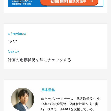
Previous:
投
1A3G
稿
Next:
ナ
計画の進捗状況を常にチェックする
ビ
ゲ
ー
岸本圭祐
シ
㈱ケーズパートナーズ 代表取締役 中小
企業の➀資金調達、➁経営計画作成・実
ョ
行、➂スモールM&Aを支援している。