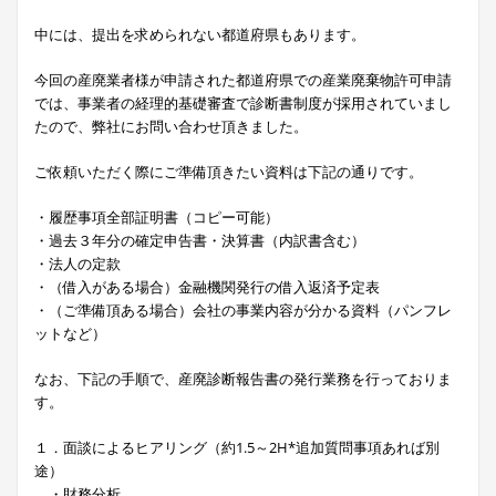
中には、提出を求められない都道府県もあります。
今回の産廃業者様が申請された都道府県での産業廃棄物許可申請
では、事業者の経理的基礎審査で診断書制度が採用されていまし
たので、弊社にお問い合わせ頂きました。
ご依頼いただく際にご準備頂きたい資料は下記の通りです。
・履歴事項全部証明書（コピー可能）
・過去３年分の確定申告書・決算書（内訳書含む）
・法人の定款
・（借入がある場合）金融機関発行の借入返済予定表
・（ご準備頂ある場合）会社の事業内容が分かる資料（パンフレ
ットなど）
なお、下記の手順で、産廃診断報告書の発行業務を行っておりま
す。
１．面談によるヒアリング（約1.5～2H*追加質問事項あれば別
途）
・財務分析