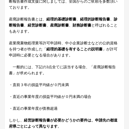
断報告書作成支援に関しましては、全国からのご依頼を多数頂い
ております。
産廃診断報告書とは、
経理的基礎診断書
、
経理的診断報告書
、
診
断報告書
、
経営診断書
、
産廃診断書
、
財務診断書
と呼ばれること
もあります。
産業廃棄物処理業等許可申請時、中小企業診断士などの公的資格
を持つ者が作成した「
経理的基礎を有することの説明書
」が許可
申請時に必要となる場合があります。
一般的には、下記の3点全てに該当する場合、「産廃診断報告
書」が求められます。
・直前 3 年の損益平均値が 0 円未満
・直近の事業年度の損益平均値が 0 円未満の場合
・直近の事業年度が債務超過
しかし、
経営診断報告書が必要かどうかの要件は、申請先の都道
府県ごとによって異なります
。