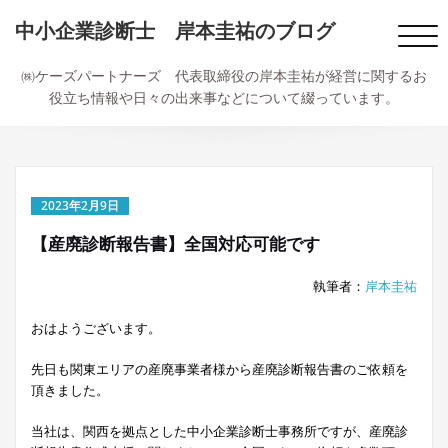
内
中小企業診断士 岸本圭祐のブログ
容
ナ
を
ビ
ス
㈱ケーズパートナーズ 代表取締役の岸本圭祐が経営に関するお
ゲ
キ
役立ち情報や日々の出来事などについて綴っています。
ー
ッ
シ
プ
ョ
ン
切
2023年2月9日
り
替
【産廃診断報告書】全国対応可能です
え
執筆者：
岸本圭祐
おはようございます。
先日も関東エリアの産廃事業者様から産廃診断報告書のご依頼を
頂きました。
当社は、関西を拠点とした中小企業診断士事務所ですが、産廃診