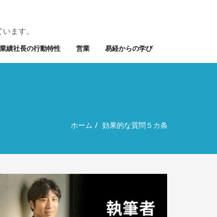
ています。
業績社長の行動特性
営業
易経からの学び
ホーム
効果的な質問５カ条