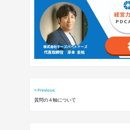
Previous:
投
質問の４軸について
稿
ナ