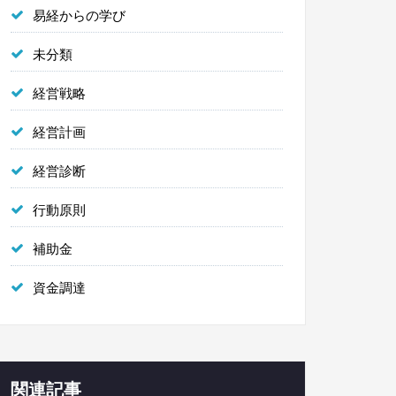
易経からの学び
未分類
経営戦略
経営計画
経営診断
行動原則
補助金
資金調達
関連記事