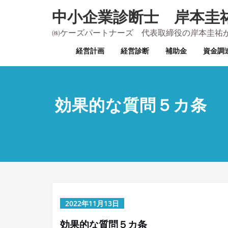
内
中小企業診断士 岸本圭
容
を
㈱ケーズパートナーズ 代表取締役の岸本圭祐
ス
経営計画
経営診断
補助金
資金調
キ
ッ
プ
効果的な質問５カ条
2022年11月13日
効果的な質問５カ条