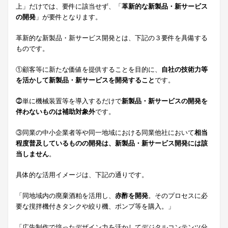
上」だけでは、要件に該当せず、「
革新的な新製品・新サービス
の開発
」が要件となります。
革新的な新製品・新サービス開発とは、下記の３要件を具備する
ものです。
①顧客等に新たな価値を提供することを目的に、
自社の技術力等
を活かして新製品・新サービスを開発すること
です。
⓶単に機械装置等を導入するだけで
新製品・新サービスの開発を
伴わないものは補助対象外
です。
③同業の中小企業者等や同一地域における同業他社において
相当
程度普及しているものの開発は、新製品・新サービス開発には該
当しません
。
具体的な活用イメージは、下記の通りです。
「同地域内の廃棄酒粕を活用し、
赤酢を開発
。そのプロセスに必
要な撹拌機付きタンクや絞り機、ポンプ等を購入。」
「広告制作で培ったデザイン力を活かしてデジタルコンテンツ分