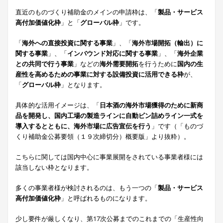
直近のものづくり補助金のメインの申請枠は、「
製品・サービス
高付加価値化枠
」と「
グローバル枠
」です。
「
海外への直接投資に関する事業
」、「
海外市場開拓（輸出）に
関する事業
」、「
インバウンド対応に関する事業
」、「
海外企業
との共同で行う事業
」などの
海外需要開拓
を行うために
国内の生
産性を高めるための事業に対する設備投資に活用できる枠
が、
「
グローバル枠
」となります。
具体的な活用イメージは、「
日本酒の海外市場獲得のために新商
品を開発し、国内工場の製造ラインに自動ビン詰めライン一式を
導入するとともに、海外市場に広告宣伝を行う
」です（「ものづ
くり補助金公募要領（１９次締切分）概要版」より抜粋）。
こちらに関しては国内中心に事業展開をされている事業者様には
該当しない枠となります。
多くの事業者様が検討されるのは、もう一つの「
製品・サービス
高付加価値化枠
」と呼ばれるものになります。
少し要件が厳しくなり、第17次公募までのこれまでの「生産性向