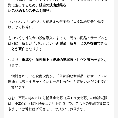
野に進出するため、
独自の演出効果を
組み込めるシステムを開発
」
（いずれも「ものづくり補助金公募要領（１９次締切分）概要
版」より抜粋）。
ものづくり補助金の設備導入によって、既存の商品・サービスと
は別に、
新しい「〇〇」という新製品・新サービスを提供できる
ことが要件
となります。
つまり、
単純な生産性向上（現場の効率向上）だと該当せず
とな
ります。
ご検討されている設備投資が、「革新的な新製品・新サービスの
開発」に該当するかどうかを一度しっかりと確認いただく必要が
ございます。
なお、直近のものづくり補助金公募（第１９次公募）の申請期限
は、4/25(金)（採択発表は７月下旬頃）で、こちらの申請支援につ
きましては弊社は〆切させていただいております。