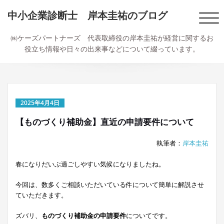
内
中小企業診断士 岸本圭祐のブログ
容
ナ
を
ビ
ス
㈱ケーズパートナーズ 代表取締役の岸本圭祐が経営に関するお
ゲ
キ
役立ち情報や日々の出来事などについて綴っています。
ー
ッ
シ
プ
ョ
ン
切
2025年4月4日
り
替
【ものづくり補助金】直近の申請要件について
え
執筆者：
岸本圭祐
春になりだいぶ過ごしやすい気候になりましたね。
今回は、数多くご相談いただいている件について簡単に解説させ
ていただきます。
ズバリ、
ものづくり補助金の申請要件
についてです。