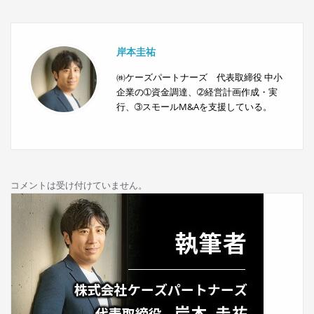
ゲ
ー
岸本圭祐
シ
㈱ケーズパートナーズ 代表取締役 中小
企業の➀資金調達、➁経営計画作成・実
ョ
行、➂スモールM&Aを支援している。
ン
コメントは受け付けていません。